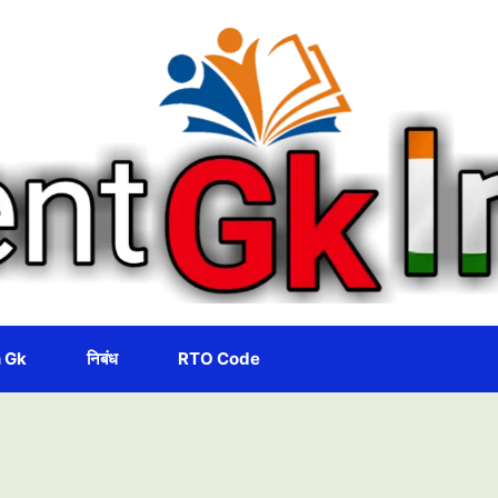
 Gk
निबंध
RTO Code