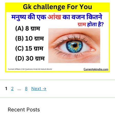
Page
Page
Page
1
2
…
8
Next
→
Recent Posts