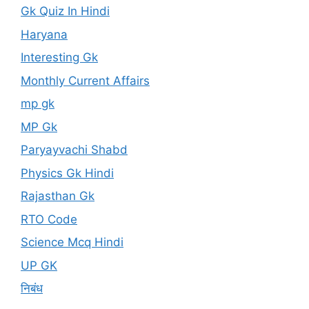
Gk Quiz In Hindi
Haryana
Interesting Gk
Monthly Current Affairs
mp gk
MP Gk
Paryayvachi Shabd
Physics Gk Hindi
Rajasthan Gk
RTO Code
Science Mcq Hindi
UP GK
निबंध