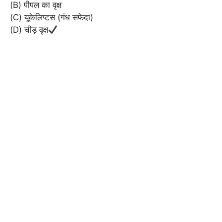
(B) पीपल का वृक्ष
(C) यूकेलिप्टस (गंध सफेदा)
(D) चीड़ वृक्ष