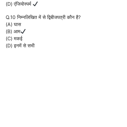
(D) एंजियोस्पर्म
Q.10 निम्नलिखित में से द्विबीजपत्री कौन है?
(A) घास
(B) आम
(C) मकई
(D) इनमें से सभी