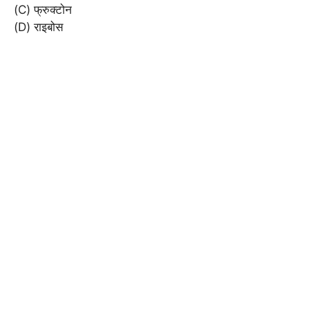
(C) फ्रुक्टोन
(D) राइबोस