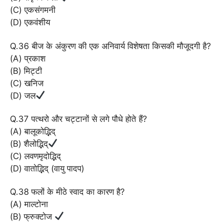
(C) एकसंगमनी
(D) एकवंशीय
Q.36 बीज के अंकुरण की एक अनिवार्य विशेषता किसकी मौजूदगी है?
(A) प्रकाश
(B) मिट्टी
(C) खनिज
(D) जल
Q.37 पत्थरो और चट्टानों से लगे पौधे होते हैं?
(A) बालूकोद्भिद्
(B) शैलोद्भिद्
(C) लवणमृदोद्भिद्
(D) वातोद्भिद् (वायु पादप)
Q.38 फलों के मीठे स्वाद का कारण है?
(A) माल्टोना
(B) फ्रुक्टोज