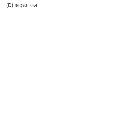
(D) आद्रता जल