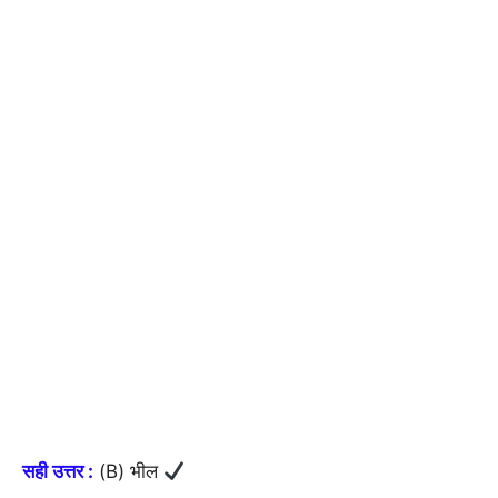
सही उत्तर :
(B) भील