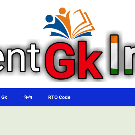
 Gk
निबंध
RTO Code