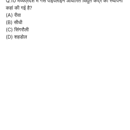
Q.10 मध्यप्रदेश में गैस पाइपलाइन आधारित विद्युत केंद्र की स्थापना
कहां की गई है?
(A) रीवा
(B) सीधी
(C) सिंगरौली
(D) शहडोल