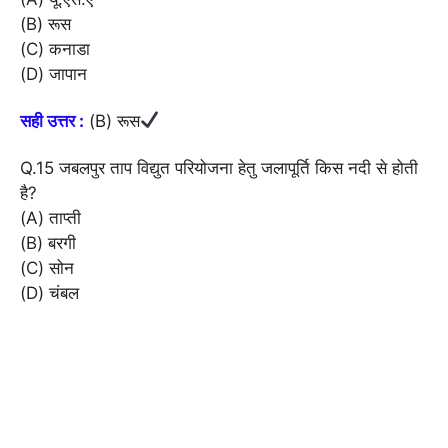
(B) रूस
(C) कनाडा
(D) जापान
सही उत्तर :
(B) रूस
Q.15 जबलपुर ताप विद्युत परियोजना हेतु जलापूर्ति किस नदी से होती
है?
(A) ताप्ती
(B) बरगी
(C) सोन
(D) चंबल