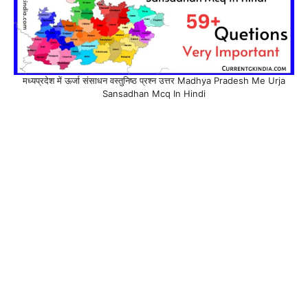
मध्यप्रदेश में ऊर्जा संसाधन वस्तुनिष्ठ प्रश्न उत्तर Madhya Pradesh Me Urja
Sansadhan Mcq In Hindi