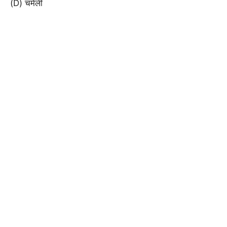
(D) चमेली