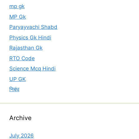
mp gk
MP Gk
Paryayvachi Shabd
Physics Gk Hindi
Rajasthan Gk
RTO Code
Science Mcq Hindi
UP GK
निबंध
Archive
July 2026