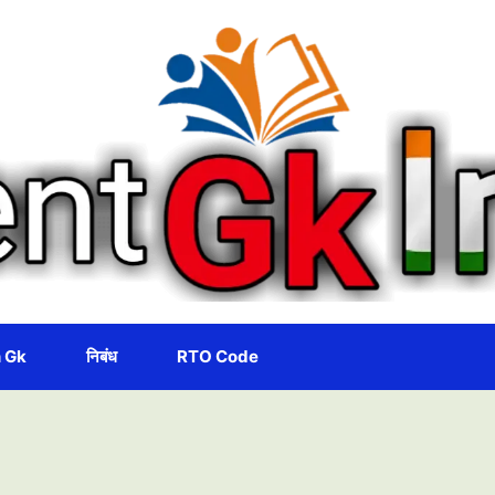
 Gk
निबंध
RTO Code