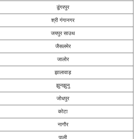
डूंगरपुर
श्री गंगानगर
जयपुर साउथ
जैसलमेर
जालोर
झालावाड़
झुनझुनु
जोधपुर
कोटा
नागौर
पाली