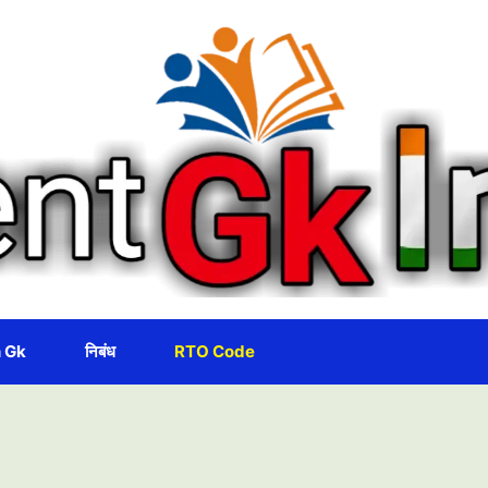
 Gk
निबंध
RTO Code