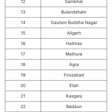
12
Sambhal
13
Bulandshahr
14
Gautam Buddha Nagar
15
Aligarh
16
Hathras
17
Mathura
18
Agra
19
Firozabad
20
Etah
21
Kasganj
22
Badaun