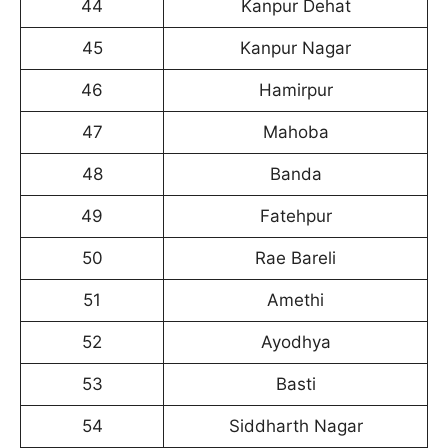
44
Kanpur Dehat
45
Kanpur Nagar
46
Hamirpur
47
Mahoba
48
Banda
49
Fatehpur
50
Rae Bareli
51
Amethi
52
Ayodhya
53
Basti
54
Siddharth Nagar