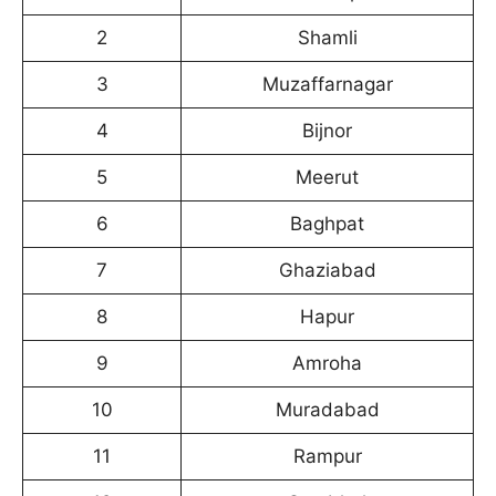
2
Shamli
3
Muzaffarnagar
4
Bijnor
5
Meerut
6
Baghpat
7
Ghaziabad
8
Hapur
9
Amroha
10
Muradabad
11
Rampur