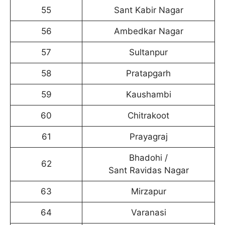
55
Sant Kabir Nagar
56
Ambedkar Nagar
57
Sultanpur
58
Pratapgarh
59
Kaushambi
60
Chitrakoot
61
Prayagraj
Bhadohi /
62
Sant Ravidas Nagar
63
Mirzapur
64
Varanasi