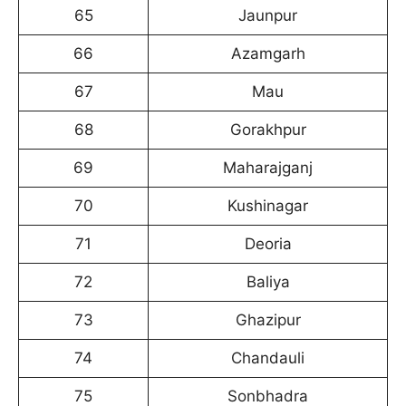
65
Jaunpur
66
Azamgarh
67
Mau
68
Gorakhpur
69
Maharajganj
70
Kushinagar
71
Deoria
72
Baliya
73
Ghazipur
74
Chandauli
75
Sonbhadra