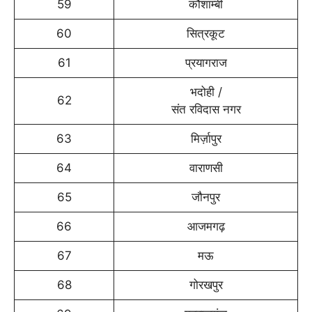
59
कौशाम्बी
60
सित्रकूट
61
प्रयागराज
भदोही /
62
संत रविदास नगर
63
मिर्ज़ापुर
64
वाराणसी
65
जौनपुर
66
आजमगढ़
67
मऊ
68
गोरखपुर