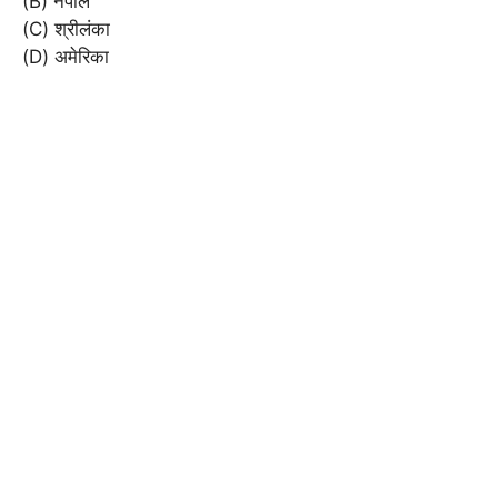
(B) नेपाल
(C) श्रीलंका
(D) अमेरिका