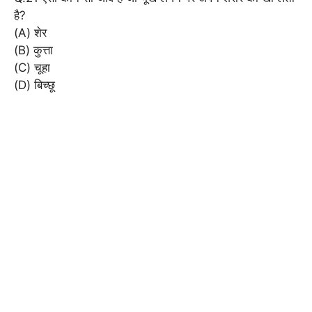
है?
(A) शेर
(B) कुत्ता
(C) चूहा
(D) बिच्छू