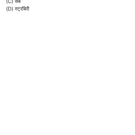
(C) सेब
(D) स्ट्रॉबेरी