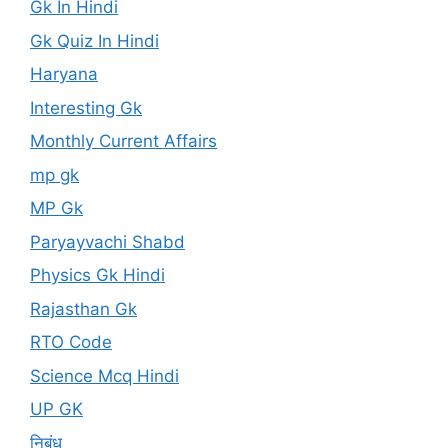
Gk In Hindi
Gk Quiz In Hindi
Haryana
Interesting Gk
Monthly Current Affairs
mp gk
MP Gk
Paryayvachi Shabd
Physics Gk Hindi
Rajasthan Gk
RTO Code
Science Mcq Hindi
UP GK
निबंध