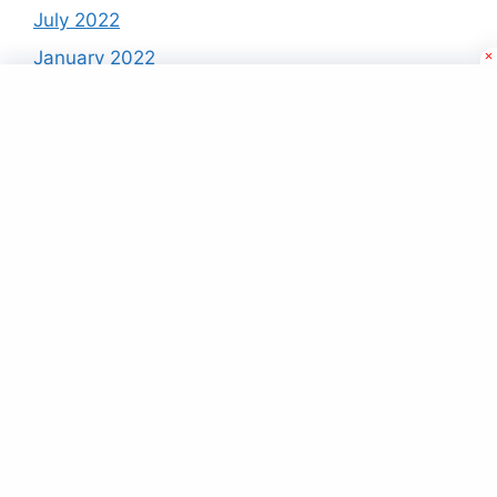
July 2022
January 2022
December 2021
November 2021
October 2021
September 2021
August 2021
About Us
Contact Us
DMCA Policy
Privacy Policy
Terms And Conditions