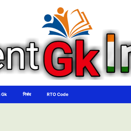
 Gk
निबंध
RTO Code