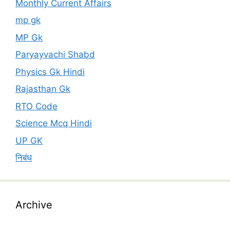
Monthly Current Affairs
mp gk
MP Gk
Paryayvachi Shabd
Physics Gk Hindi
Rajasthan Gk
RTO Code
Science Mcq Hindi
UP GK
निबंध
Archive