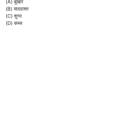
(A) बुखार
(B) याददाश्त
(C) शुगर
(D) कब्ज