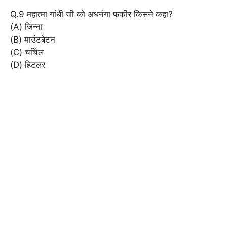
Q.9 महात्मा गांधी जी को अधनंगा फकीर किसने कहा?
(A) जिन्ना
(B) माउंटबेटन
(C) चर्चिल
(D) हिटलर