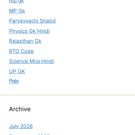
mp gk
MP Gk
Paryayvachi Shabd
Physics Gk Hindi
Rajasthan Gk
RTO Code
Science Mcq Hindi
UP GK
निबंध
Archive
July 2026